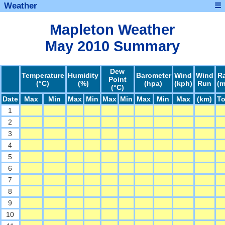
Weather
☰
Mapleton Weather
May 2010 Summary
Dew
Temperature
Humidity
Barometer
Wind
Wind
R
Point
(°C)
(%)
(hpa)
(kph)
Run
(
(°C)
Date
Max
Min
Max
Min
Max
Min
Max
Min
Max
(km)
To
1
2
3
4
5
6
7
8
9
10